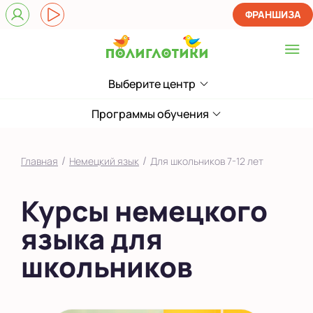
ФРАНШИЗА
Выберите центр
Выберите центр
ЖК Царицынский
Программы обучения
Показать на карте
/
/
Главная
Немецкий язык
Для школьников 7-12 лет
Выбрать другой город
Курсы немецкого
языка для
школьников