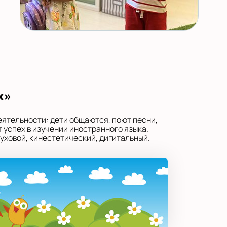
х»
еятельности: дети общаются, поют песни,
 успех в изучении иностранного языка.
уховой, кинестетический, дигитальный.