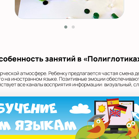
собенность занятий в «Полиглотика
орческой атмосфере. Ребенку предлагается частая смена д
 это на иностранном языке. Позитивные эмоции обеспечивают
твует все каналы восприятия информации: визуальный, сл