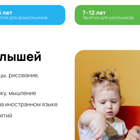
6 лет
7–12 лет
ятия для дошкольников
Занятия для школьников
алышей
цы, рисование,
ику, мышление
на иностранном языке
нятий