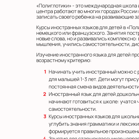
«Полиглотики» - это международная школа 
центра работают во многих городах России
записать своего ребенка на развивающие з
Курсы иностранных языков для детей в «Пол
немецкого или французского. Занятия постр
новые слова, но и развивались комплексно:
мышления, учились самостоятельности, дис
Изучение иностранного языка для детей пр
возрастному критерию:
Начинать учить иностранный можно с 
для малышей 1-3 лет. Дети могут прис
постоянная смена видов деятельности
Иностранный язык для детей дошкольн
начинают готовиться к школе: учатся 
самостоятельности.
Курсы иностранных языков для школьн
углубить знания грамматики и лексики
формируется правильное произношени
Занятия для старшеклассников направ