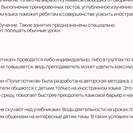
и. Выполнение тренировочных тестов, углубленное изучение
м языка поможет ребятам в совершенстве усвоить иностра
бучение. Такие занятия предназначены специально
чет посещать обычные уроки.
тиках» проводятся либо индивидуально, либо в группах по 4
ия повышается, ведь преподаватель может уделить максим
 «Полиглотиков» была разработана авторская методика, 
ели общаются с детьми только на иностранном языке. Это
 среду, помогает быстрее преодолеть языковой барьер и на
е скучают над учебниками. Виды деятельности на уроках 
 общением на интересные детям темы. В таких условиях 