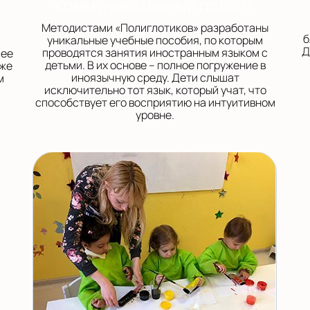
Коммуникативный подход
Методистами «Полиглотиков» разработаны
б
уникальные учебные пособия, по которым
Д
проводятся занятия иностранным языком с
шее
детьми. В их основе – полное погружение в
кже
иноязычную среду. Дети слышат
м
исключительно тот язык, который учат, что
способствует его восприятию на интуитивном
уровне.