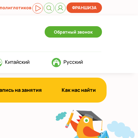
 полиглотиков
ФРАНШИЗА
Обратный звонок
Китайский
Русский
апись на занятия
Как нас найти