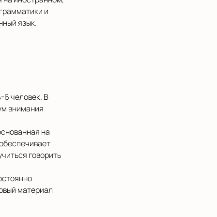
 грамматики и
нный язык.
-6 человек. В
ум внимания
основанная на
 обеспечивает
учиться говорить
постоянно
новый материал