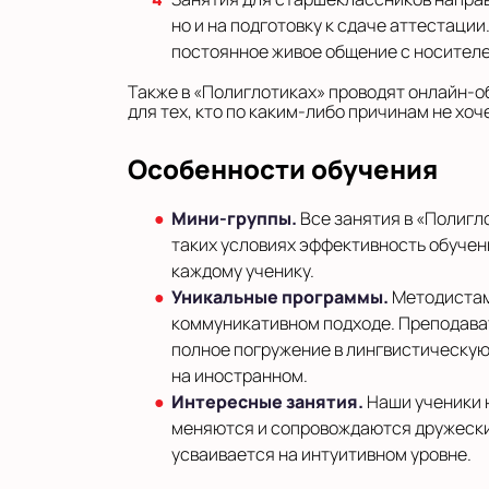
но и на подготовку к сдаче аттестаци
постоянное живое общение с носителе
Также в «Полиглотиках» проводят онлайн-о
для тех, кто по каким-либо причинам не хо
Особенности обучения
Мини-группы.
Все занятия в «Полигло
таких условиях эффективность обучен
каждому ученику.
Уникальные программы.
Методистами
коммуникативном подходе. Преподават
полное погружение в лингвистическую
на иностранном.
Интересные занятия.
Наши ученики н
меняются и сопровождаются дружеским
усваивается на интуитивном уровне.