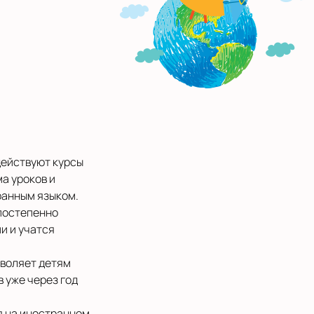
действуют курсы
ма уроков и
ранным языком.
 постепенно
и и учатся
зволяет детям
 уже через год
я на иностранном,