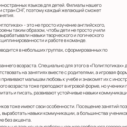
иностранных языков для детей. Филиалы нашего
 и стран СНГ, поэтому каждый желающий сможет
анятия.
иглотиках» - это не просто изучение английского,
оены таким образом, чтобы дети не просто учили
 вырабатывали навыки творческого и логического
циплинированности и работе в команде.
оводится в небольших группах, сформированных по
раннего возраста. Специально для этого в «Полиглотиках» 
утствовать на занятиях вместе с родителями, а игровая фор
 прививают малышам любовь к учебе и знакомят их с иност
ого возраста тоже преподают в игровой форме, но ученики
читать и писать, развивают устойчивые навыки коммуникаци
иков тоже имеют свои особенности. Посещение занятий по
, выработать навыки коммуникации, а большинства учеников
е без акцента.
лены не только на выработку навыков свободного говорени