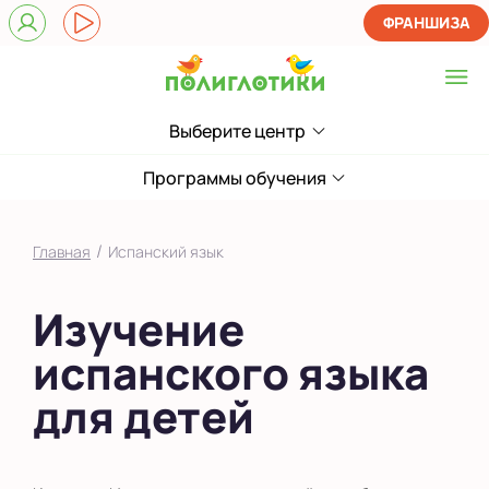
ФРАНШИЗА
Выберите центр
Выберите центр
ЖК Царицынский
Программы обучения
Показать на карте
/
Главная
Испанский язык
Выбрать другой город
Изучение
испанского языка
для детей