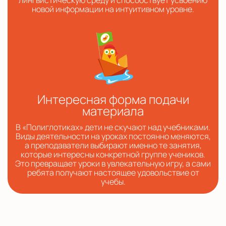
новой информации на интуитивном уровне.
Интересная форма подачи
материала
В «Полиглотиках» дети не скучают над учебниками.
Виды деятельности на уроках постоянно меняются,
а преподаватели выбирают именно те занятия,
которые интересны конкретной группе учеников.
Это превращает уроки в увлекательную игру, а сами
ребята получают настоящее удовольствие от
учебы.